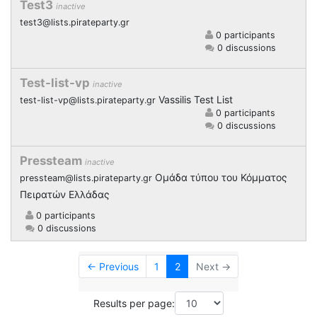
Test3
inactive
test3@lists.pirateparty.gr
0 participants
0 discussions
Test-list-vp
inactive
Vassilis Test List
test-list-vp@lists.pirateparty.gr
0 participants
0 discussions
Pressteam
inactive
Ομάδα τύπου του Κόμματος
pressteam@lists.pirateparty.gr
Πειρατών Ελλάδας
0 participants
0 discussions
← Previous
1
2
Next →
Results per page: